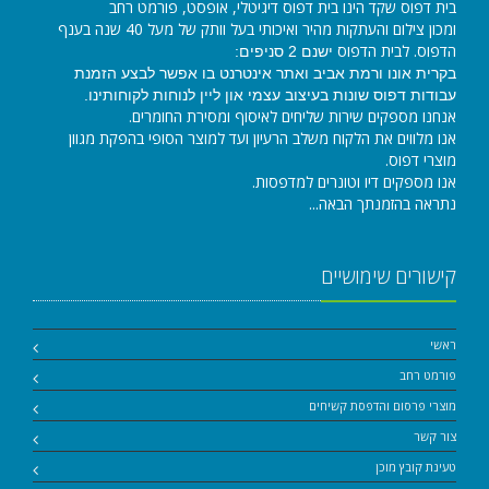
בית דפוס שקד הינו בית דפוס דיגיטלי, אופסט, פורמט רחב
ומכון צילום והעתקות מהיר ואיכותי בעל וותק של מעל 40 שנה בענף
הדפוס. לבית הדפוס
ישנם 2 סניפים:
בקרית אונו ורמת אביב ואתר אינטרנט בו אפשר לבצע הזמנת
עבודות דפוס שונות בעיצוב עצמי און ליין לנוחות לקוחותינו.
אנחנו מספקים שירות שליחים לאיסוף ומסירת החומרים.
אנו מלווים את הלקוח משלב הרעיון ועד למוצר הסופי בהפקת מגוון
מוצרי דפוס.
אנו מספקים דיו וטונרים למדפסות.
נתראה בהזמנתך הבאה...
קישורים שימושיים
ראשי
פורמט רחב
מוצרי פרסום והדפסת קשיחים
צור קשר
טעינת קובץ מוכן